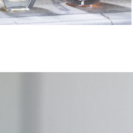
・リードディフューザーAKIUシリーズ
（60ml、200ml）