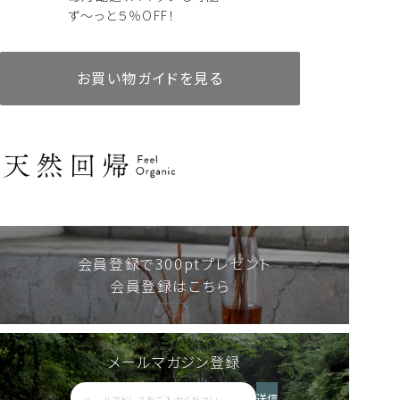
ず～っと５％OFF！
お買い物ガイドを見る
リードディフューザー
AKIUコレクション10mlセット
リードディフューザー
アロマティックピローミスト
AKIU 60ml
AKIU 200ml
人気商品
定期便あり
詰替えあり
人気商品
定期便あり
詰替えあり
8,580
6,000
税込
税込
18,480
2,750
税込
税込
会員登録で300ptプレゼント
会員登録はこちら
メールマガジン登録
リードディフューザー
シャンプー・トリートメント
アロマウォーター HIBA
AKIU 200ml
送信
人気商品
定期便あり
詰替えあり