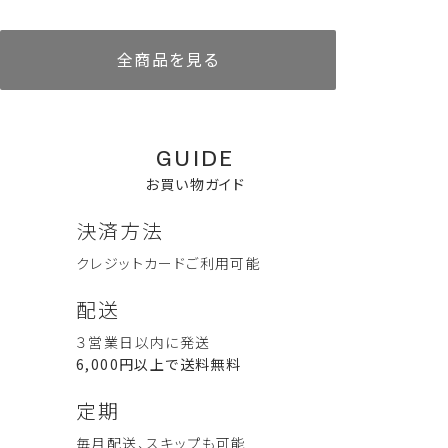
全商品を見る
GUIDE
お買い物ガイド
決済方法
クレジットカード
ご利用可能
ボディウォッシュ 300mL
リードディフューザー
AKIU complete set (コンプ
リードディフューザー
ぐっすり眠ってね Good
配送
AKIU 60ml
リートセット）
AKIU 10ml
Sleep Set （グッドスリープセ
定期便あり
詰替えあり
ット）
3,960
人気商品
定期便あり
詰替えあり
３営業日以内に発送
税込
11,000
6,000
税込
税込
8,580
2,750
税込
税込
6,000円以上で送料無料
ハンド＆ボディケア一覧を見る
定期
毎月配送、スキップも可能