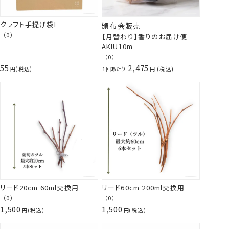
クラフト手提げ袋L
頒布会販売
（0）
【月替わり】香りのお届け便
AKIU10m
（0）
55
2,475
税込
１回あたり
税込
リード20cm 60ml交換用
リード60cm 200ml交換用
（0）
（0）
1,500
1,500
税込
税込