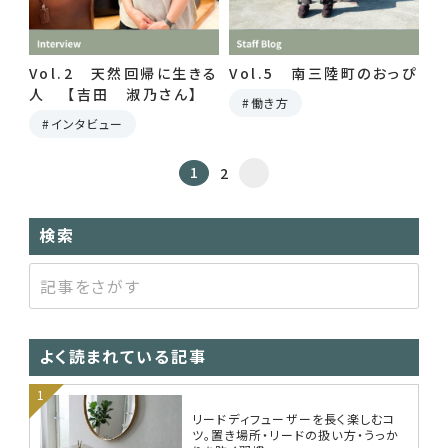
Vol.2 天然回帰に生きる
Vol.5 南三陸町のおっぴ
人 【吉田 淑乃さん】
働き方
インタビュー
1
2
検索
よく読まれている記事
リードディフューザーを長く楽しむコ
ツ。置き場所・リードの扱い方・うっか