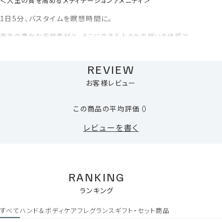
＜人生の質を高めるメディテーションアメニティ＞
東日本大震災を経験したお父様の
『東北を元気にしたい』
という
1日5分、バスタイムを瞑想時間に。
想いとブランドをプロデュースする娘さん
東北の豊かな天然素材と、そこに生きる人たちの想いを体感で
の
『次世代に残せるものを』
という想いの循環は多くの人を巻き
きるメディテーションアメニティ。
込みます。
忙しい日常に一瞬の余白が生まれ、全ての人が“シンプルに生き
る”ことの本質を実感できます。
REVIEW
自然の恵みと天然精油の香りで、肌と心が癒されるバスタイム
お客様レビュー
ををお届けします。
この商品の平均評価
（）
レビューを書く
RANKING
ランキング
商用では「北限の雪中茶」といわれるこの桃生茶を、紅茶へ製茶
すべて
ハンド＆ボディケア
フレグランス
ギフト・セット商品
する過程で生まれる端材となる未利用茶葉を、1か月以上かけ
Gallery
て、ボディソープ・ハンドウォッシュの美容成分としてエキス化。