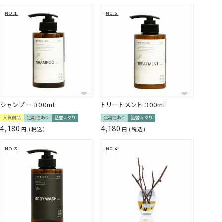
シャンプー 300mL
トリートメント 300mL
人気商品
定期便あり
詰替えあり
定期便あり
詰替えあり
4,180
4,180
税込
税込
本来は廃棄されてしまうはずだった茶葉に新たな命を吹き込
み、肌をいたわる成分として生まれ変わらせています。