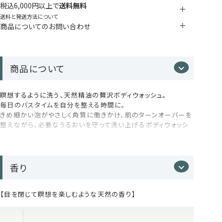
税込6,000円以上で
送料無料
送料と発送方法について
商品についてのお問い合わせ
商品について
瞑想するように洗う、天然精油の贅沢ボディウォッシュ。
毎日のバスタイムを自分を整える時間に。
きめ細かい泡がやさしく角質に働きかけ、肌のターンオーバーを
整えながら、必要なうるおいを守って洗い上げるボディウォッシ
ュです。
※継続して利用したい方は、毎月商品が届く定期便もご用意し
ています。
香り
定期便はこちら
【目を閉じて瞑想を楽しむような天然の香り】
【サロンクオリティのスキンケア処方】
● 植物由来のクレンジング成分配合