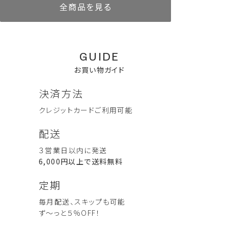
全商品を見る
GUIDE
お買い物ガイド
決済方法
クレジットカード
ご利用可能
ボディウォッシュ 300mL
リードディフューザー
AKIU complete set (コンプ
リードディフューザー
ぐっすり眠ってね Good
配送
AKIU 60ml
リートセット）
AKIU 10ml
Sleep Set （グッドスリープセ
定期便あり
詰替えあり
ット）
3,960
人気商品
定期便あり
詰替えあり
３営業日以内に発送
税込
11,000
6,000
税込
税込
8,580
2,750
税込
税込
6,000円以上で送料無料
ハンド＆ボディケア一覧を見る
定期
毎月配送、スキップも可能
ず～っと５％OFF！