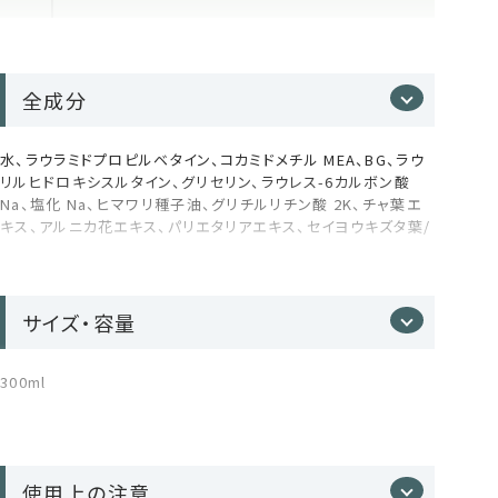
きめ細かい泡が肌にやさしく密着し、汚れだけを落としてつっぱ
らない洗い上がりに。
● 6種のボタニカル成分*¹ 配合
植物の恵みが肌をいたわりながら洗い上げ、うるおいに満ちた
柔らかな肌へ導きます。
全成分
● ヒマワリオイル配合
肌の乾燥を防ぎ、なめらかな質感をキープ。
水、ラウラミドプロピルベタイン、コカミドメチル MEA、BG、ラウ
● 紅茶エキス（宮城県産桃生茶由来）配合
リルヒドロキシスルタイン、グリセリン、ラウレス-6カルボン酸
肌のキメを整え、健やかな肌へ。
Na、塩化 Na、ヒマワリ種子油、グリチルリチン酸 2K、チャ葉エ
*¹ アルニカ花エキス、パリエタリアエキス、セイヨウキズタ葉／
キス、アルニカ花エキス、パリエタリアエキス、セイヨウキズタ葉/
100％天然精油を贅沢に複数ブレンド。
茎エキス、キュウリ果実エキス、セイヨウニワトコ花エキス、ゼニ
茎エキス、キュウリ果実エキス、セイヨウニワトコ花エキス、ゼニ
紅茶のほろ苦さをイメージさせる、爽やかなスモーキーハーブ
アオイ花エキス（すべて保湿・整肌成分）
アオイ花エキス、クエン酸、プチグレン油、アオモジ果実油、パチ
の香り。
ョリ油、クエン酸 Na、グリコール酸 Na、異性化糖、グルタミン酸
ジ酢酸4Na、ジヒドロキシプロピルアルギニン HCI、トレハロー
サイズ・容量
使い方
ス、ペンチレングリコール、1,2-ヘキサンジオール、トリイソステ
アリン酸 PEG-160 ソルビタン、エチルヘキシルグリセリン、カプ
リル酸グリセリル、フェノキシエタノール
300ml
お湯を含ませたボディスポンジやタオルに適量を含ませよく泡
だてて洗い、その後よくすすぎ流してください。
使用上の注意