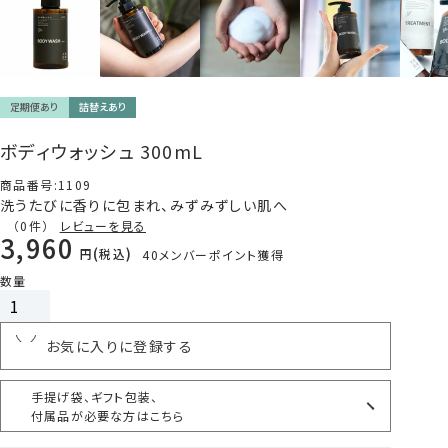
定期便あり
詰替えあり
ボディウォッシュ 300mL
商品番号
1109
洗うたびに香りに包まれ、みずみずしい肌へ
（0件）
レビューを見る
3,960
税込
40
メンバーポイント獲得
カートに入れる
お気に入りに登録する
手提げ袋、ギフト包装、
付属品が必要な方はこちら