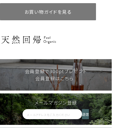
お買い物ガイドを見る
リードディフューザー
AKIUコレクション10mlセット
リードディフューザー
アロマティックピローミスト
AKIU 60ml
AKIU 200ml
人気商品
定期便あり
詰替えあり
人気商品
定期便あり
詰替えあり
8,580
6,000
税込
税込
18,480
2,750
税込
税込
会員登録で300ptプレゼント
会員登録はこちら
メールマガジン登録
リードディフューザー
シャンプー・トリートメント
アロマウォーター HIBA
AKIU 200ml
送信
2,200
人気商品
定期便あり
詰替えあり
税込
人気商品
定期便あり
詰替えあり
18,480
8,360
税込
税込