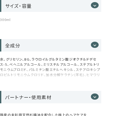
花/葉/茎エキス、ローズマリー葉エキス、ラベンダー油、ローズ
サイズ・容量
マリー葉油、アトラスシー、ー樹皮油、スギ枝/葉油、グリセリルグ
ルコシド、ラウロイルアルギニン、トコフェロール、ダイズ油、シア
脂、ステアリン酸グリセリル、シクロヘキサン-1,4-ジカルボン酸
300ml
ビスエトキシジグリコール、ジメチコン、アモジメチコン、セテア
3種の植物オイル*⁵が潤いのヴェールで
リルアルコール、ステアリルアルコール、セタノール、イソプロパ
包み込む
ノール、1,2-ヘキサンジオール、ペンチレングリコール、エチルヘ
キ、ルグリセリン、カプリル酸グリセリル、フェノキシエタノール
全成分
ヒマワリ種子油・ダイズ油・シア脂を配合。髪の乾燥や
ごわつきをやわらげ、まとまりのよいしなやかな仕上が
りへ導きます。
水、グリセリン、BG、ラウロイルグルタミン酸ジオクチルドデセ
ス-5、ベヘニルアルコール、ミリスチルアルコール、ステアルトリ
まるで森の中で深呼吸しているような、心までほどけるアロマ体
モニウムブロミド、パルミチン酸エチルヘキシル、ステアロキシプ
験をお楽しみください。
ロピルトリモニウムクロリド、加水分解ケラチン(羊毛)、ヒマワリ
種子油、セイヨウキズタ葉/茎エキス、ゴボウ根エキス、オランダ
ガラシ葉/茎エキス、ニンニク根エキス、セイヨウアカマツ球果エ
9種のボタニカル成分*⁴が指通り滑らか
キス、ローマカミツレ花エキス、アルニカ花エキス、オドリコソウ
な質感をキープ
花/葉/茎エキス、ローズマリー葉エキス、ラベンダー油、ローズ
パートナー・使用素材
マリー葉油、アトラスシー、ー樹皮油、スギ枝/葉油、グリセリルグ
シャンプーと共通の9種植物エキスが、頭皮環境を健や
ルコシド、ラウロイルアルギニン、トコフェロール、ダイズ油、シア
脂、ステアリン酸グリセリル、シクロヘキサン-1,4-ジカルボン酸
かに整え、使い続けるほど髪本来の美しさを感じられ
国産の未利用天然杉精油を配合した極上のヘアケアを