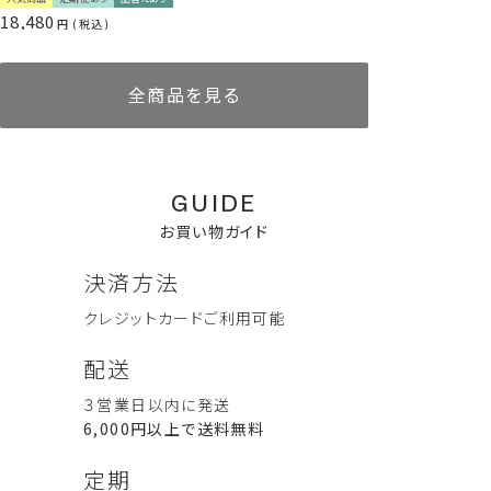
18,480
*2：ヒマワリ種子油、ダイズ油、シアバター（全て保湿成分）
税込
使い方
全商品を見る
お手持ちのボトルに中身を移し替えてご使用ください。
詰替え前にボトルを洗浄・乾燥させていただくと、より衛生的に
お使いいただけます。
シャンプー後、軽く水気を切り、適量を手にとります。
GUIDE
ゆっくりと深呼吸しながら天然精油の香りを感じ、毛先から髪全
体になじませてください。
お買い物ガイド
その後、よくすすいでください。
・ショートヘア：0.5PUSH
決済方法
・ミディアムヘア：1PUSH
・ロングヘア：1.5〜2PUSH
クレジットカード
ご利用可能
ボディウォッシュ 300mL
リードディフューザー
AKIU complete set (コンプ
リードディフューザー
ぐっすり眠ってね Good
配送
AKIU 60ml
リートセット）
AKIU 10ml
Sleep Set （グッドスリープセ
定期便あり
詰替えあり
ット）
3,960
人気商品
定期便あり
詰替えあり
３営業日以内に発送
税込
11,000
6,000
税込
税込
8,580
2,750
税込
税込
6,000円以上で送料無料
ハンド＆ボディケア一覧を見る
定期