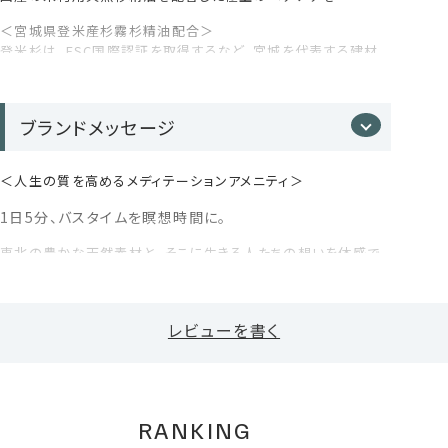
ビスエトキシジグリコール、ジメチコン、アモジメチコン、セテア
る配合です。
リルアルコール、ステアリルアルコール、セタノール、イソプロパ
＜宮城県登米産杉霧杉精油配合＞
ノール、1,2-ヘキサンジオール、ペンチレングリコール、エチルヘ
登米杉は、FSC国際認証を取得するなど、宮城を代表する建材
キ、ルグリセリン、カプリル酸グリセリル、フェノキシエタノール
のひとつ。
サロンレベルの集中補修
ブランドメッセージ
国産の天然杉から自社蒸留した”生”精油配合。合成香
＜人生の質を高めるメディテーションアメニティ＞
料不使用。深い森の香りが、1日の終わりに心と身体を
ほどく時間を作ります。
1日5分、バスタイムを瞑想時間に。
東北の豊かな天然素材と、そこに生きる人たちの想いを体感で
きるメディテーションアメニティ。
忙しい日常に一瞬の余白が生まれ、全ての人が“シンプルに生き
*1 ラウロイルメチルアラニンNa、ココイルメチルタウリン
る”ことの本質を実感できます。
Na、コカミドプロピルベタイン（すべて洗浄剤）
レビューを書く
自然の恵みと天然精油の香りで、肌と心が癒されるバスタイム
*2 セラミドNP・セラミドAP・セラミドEOP （保湿成分）
ををお届けします。
*3 髪・爪・皮膚の主成分であるケラチンタンパク質を分解
未来につなぐ森林づくりをめざす森林組合と、地元老舗製材メ
し、分子を小さくして浸透性を高めた美容・ヘアケア成分
ーカー「株式会社 山大」との協業により、国産の未利用天然杉
*4 アルニカ花エキス、オランダガラシ葉/茎エキス、セイヨウ
の枝葉を自社で丁寧に蒸留しています。
RANKING
アカマツ球果エキス、ローマカミツレ花エキス、オドリコソウ