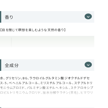
用パウチです。
お気に入りのボトルはそのままに、中身だけを補充。
無駄なく、気持ちよく、毎日のヘアケア習慣を続けていただけま
香り
す。
お手元のボトルと同じ容量です。
【目を閉じて瞑想を楽しむような天然の香り】
1,500mLサイズは、サロンクオリティをたっぷり使えるプロフェ
ッショナルサイズ。 これまで業務用としてのみ展開していた大容
量サイズが、ご自宅でもお使いいただけるようになりました。
トリートメントの4つの特徴
全成分
加水分解ケラチン*³が深部まで浸透・集
水、グリセリン、BG、ラウロイルグルタミン酸ジオクチルドデセ
ス-5、ベヘニルアルコール、ミリスチルアルコール、ステアルトリ
中補修
モニウムブロミド、パルミチン酸エチルヘキシル、ステアロキシプ
ロピルトリモニウムクロリド、加水分解ケラチン(羊毛)、ヒマワリ
頭皮ストレスと心を癒すウッディ系フレッシュハーブの香り
髪の主成分であるタンパク質「加水分解ケラチン」を配
種子油、セイヨウキズタ葉/茎エキス、ゴボウ根エキス、オランダ
100％天然精油を贅沢にブレンド。
合。ハリ・コシ・まとまりを与え、健やかなコンディション
ガラシ葉/茎エキス、ニンニク根エキス、セイヨウアカマツ球果エ
へ整えます。
キス、ローマカミツレ花エキス、アルニカ花エキス、オドリコソウ