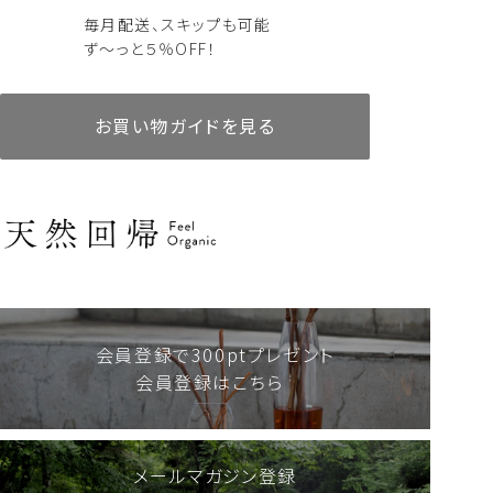
毎月配送、スキップも可能
ず～っと５％OFF！
お買い物ガイドを見る
リードディフューザー
AKIUコレクション10mlセット
リードディフューザー
アロマティックピローミスト
AKIU 60ml
AKIU 200ml
人気商品
定期便あり
詰替えあり
人気商品
定期便あり
詰替えあり
8,580
6,000
税込
税込
18,480
2,750
税込
税込
会員登録で300ptプレゼント
会員登録はこちら
メールマガジン登録
リードディフューザー
シャンプー・トリートメント