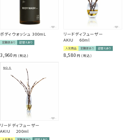
✔ 初回特典
初回のみ300mLボトルをプレゼント
✔ 毎月5％OFF
通常価格 3,960円 → 3,762円（定期便価格 5％OFF）
✔ 送料無料
✔ 注文の手間いらず
ボディウォッシュ 300mL
リードディフューザー
毎月自動でお届け。スキップも可能です。
AKIU 60ml
定期便あり
詰替えあり
✔ 継続特典あり
人気商品
定期便あり
詰替えあり
長くご利用いただくと、サプライズで素敵なプレゼントが！
3,960
8,580
税込
税込
【定期便ご利用のご注意】
・2回目以降はパウチのみのお届けとなります
・アイテムや香りの変更はできません。
・3ヶ月以上のご利用をお願いしております。
【定期便はこんな方におすすめ】
✔ お気に入りのヘアケア、香りを長く楽しみたい方
✔ 注文の手間なく、毎月商品を受け取りたい方
✔ 環境にやさしい詰替えスタイルを選びたい方
*1：アルニカ花エキス、オランダガラシ葉/ 茎エキス、セイヨウア
リードディフューザー
カマツ球果エキス、ローマカミツレ花エキス、オドリコソウ花/
AKIU 200ml
葉/ 茎エキス、セイヨウキズタ葉/ 茎エキス、ローズマリー葉エキ
ス、ゴボウ根エキス、ニンニク根エキス（全て保湿、整肌成分）
人気商品
定期便あり
詰替えあり