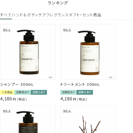
花/葉/茎エキス、セイヨウキズタ葉/茎エキス、ローズマリー
ランキング
葉エキス、ゴボウ根エキス、ニンニク根エキス（すべて保湿・
整肌成分）
すべて
ハンド＆ボディケア
フレグランス
ギフト・セット商品
*5 ヒマワリ種子油、ダイズ油、シアバター（全て保湿成分）
【目を閉じて瞑想を楽しむような天然の香り】
頭皮ストレスと心を癒すウッディ系フレッシュハーブの香り。
Gallery
100％天然精油を贅沢にブレンド。
まるで森の中で深呼吸しているような、心までほどけるアロマ体
験をお楽しみください。
＜使用精油＞ローズマリー・ラベンダー ・ シダーウッド・ 杉（宮
城県産）
シャンプー 300mL
トリートメント 300mL
継続してご利用したい方は、
定期便
も選べます。
人気商品
定期便あり
詰替えあり
定期便あり
詰替えあり
三陸海岸や北上川からもたらされる霧が育てた未利用資源を活
4,180
4,180
【定期便ご利用の方はこちらをご確認ください】
税込
税込
用することで、 環境を守る活動にもつながるものづくりを行って
「注文の手間なく、お気に入りのヘアケアを続けたい」そんな声
います。
に応えて生まれた、トリートメントの定期便です。
毎月、300mlサイズの詰替え用パウチをご自宅へお届けします。
【定期便の特典】