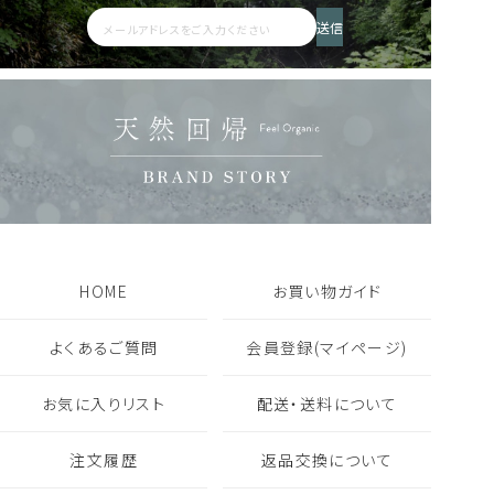
アロマウォーター HIBA
AKIU 200ml
送信
2,200
人気商品
定期便あり
詰替えあり
税込
人気商品
定期便あり
詰替えあり
18,480
8,360
税込
税込
フレグランス一覧を見る
ギフト・セット商品一覧を見る
HOME
お買い物ガイド
よくあるご質問
会員登録(マイページ)
お気に入りリスト
配送・送料について
注文履歴
返品交換について