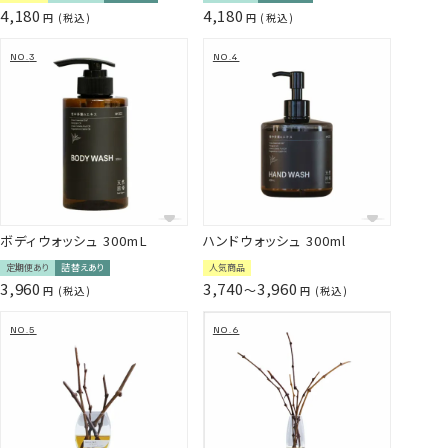
4,180
4,180
税込
税込
な質感をキープ
シャンプーと共通の9種植物エキスが、頭皮環境を健や
かに整え、使い続けるほど髪本来の美しさを感じられ
る配合です。
サロンレベルの集中補修
ボディウォッシュ 300mL
ハンドウォッシュ 300ml
国産の天然杉から自社蒸留した”生”精油配合。合成香
定期便あり
詰替えあり
人気商品
3,960
3,740
3,960
料不使用。深い森の香りが、1日の終わりに心と身体を
〜
税込
税込
ほどく時間を作ります。
*1 ラウロイルメチルアラニンNa、ココイルメチルタウリン
Na、コカミドプロピルベタイン（すべて洗浄剤）
*2 セラミドNP・セラミドAP・セラミドEOP （保湿成分）