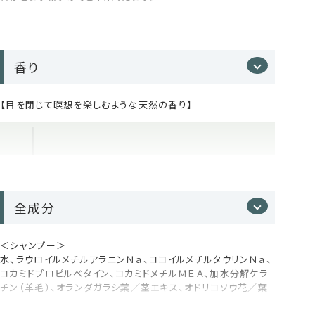
3分間の深呼吸で、1日頑張った髪と心に
リカバリー*シャンプー体験を
毎日のバスタイムを、ただ洗う時間から「自分をととのえる時間」
香り
へ。
天然精油の香りとやさしい使い心地で人気のアミノ酸系シャン
【目を閉じて瞑想を楽しむような天然の香り】
プーとケラチントリートメントを、セットでお届けします。
どちらも霧杉枝葉精油を使用した、ウッディ系フレッシュハーブの
香り。シャンプーでやさしく洗い上げ、トリートメントで内部まで
しっかり補修。セットで使用することで、ハリ・コシ・まとまりのあ
る、なめらかな髪へ導きます。
* 香りによる気分をリフレッシュする体験のこと
全成分
シャンプー４つの特徴
＜シャンプー＞
水、ラウロイルメチルアラニンＮａ、ココイルメチルタウリンＮａ、
コカミドプロピルベタイン、コカミドメチルＭＥＡ、加水分解ケラ
チン（羊毛）、オランダガラシ葉／茎エキス、オドリコソウ花／葉
アミノ酸系濃密泡が、やさしくオフ
頭皮ストレスと心を癒すウッディ系フレッシュハーブの香り
／茎エキス、アルニカ花エキス、セイヨウアカマツ球果エキス、セ
100％天然精油を贅沢にブレンド。