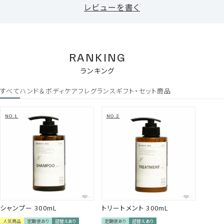
中補修
レビューを書く
髪の主成分であるタンパク質「加水分解ケラチン」を配
合。ハリ・コシ・まとまりを与え、健やかなコンディション
へ整えます。
RANKING
ランキング
すべて
ハンド＆ボディケア
フレグランス
ギフト・セット商品
Gallery
3種の植物オイル*⁵が潤いのヴェールで
包み込む
ヒマワリ種子油・ダイズ油・シア脂を配合。髪の乾燥や
ごわつきをやわらげ、まとまりのよいしなやかな仕上が
りへ導きます。
三陸海岸や北上川からもたらされる霧が育てた未利用資源を活
用することで、 環境を守る活動にもつながるものづくりを行って
います。
シャンプー 300mL
トリートメント 300mL
9種のボタニカル成分*⁴が指通り滑らか
人気商品
定期便あり
詰替えあり
定期便あり
詰替えあり