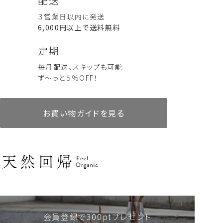
配送
AKIU 60ml
リートセット）
AKIU 10ml
Sleep Set （グッドスリープセ
定期便あり
詰替えあり
人気商品
ット）
【定期便の特典】
3,960
3,740
3,960
人気商品
定期便あり
詰替えあり
３営業日以内に発送
〜
税込
税込
11,000
6,000
税込
税込
✔ 初回特典
8,580
2,750
税込
税込
6,000円以上で送料無料
初回のみ300mlボトルでお届け
✔ 毎月10％OFF
ハンド＆ボディケア一覧を見る
定期
通常価格 7,920円 → 7,128円（定期便価格 10％OFF）
※シャンプー・トリートメントの個別の定期は5％OFFとなりま
毎月配送、スキップも可能
す。
ず～っと５％OFF！
✔ 送料無料
✔ 注文の手間いらず
毎月自動でお届け。スキップも可能です。
お買い物ガイドを見る
✔ 継続特典あり
長くご利用いただくと、サプライズで素敵なプレゼントが！
リードディフューザー
AKIUコレクション10mlセット
リードディフューザー
アロマティックピローミスト
【定期便ご利用のご注意】
AKIU 60ml
AKIU 200ml
・2回目以降はパウチのみのお届けとなります
人気商品
定期便あり
詰替えあり
・アイテムや香りの変更はできません。
人気商品
定期便あり
詰替えあり
8,580
6,000
税込
税込
18,480
2,750
・1アイテムのみのスキップはできません。
税込
税込
・3ヶ月以上のご利用をお願いしております。
【定期便はこんな方におすすめ】
✔ お気に入りのヘアケア、香りを長く楽しみたい方
会員登録で300ptプレゼント
✔ 注文の手間なく、毎月商品を受け取りたい方