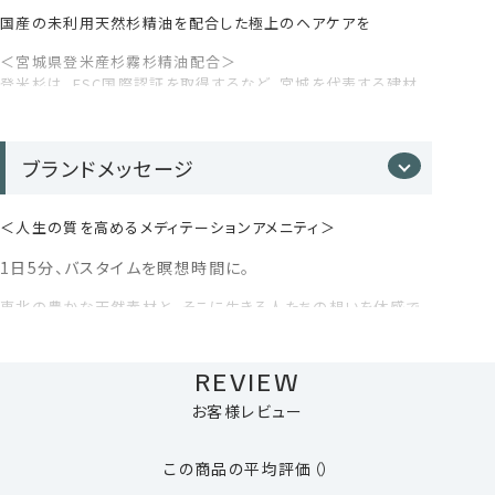
ビスエトキシジグリコール、ジメチコン、アモジメチコン、セテア
髪のきしみを抑え、指通りの良い、上質な仕上がりを。
国産の未利用天然杉精油を配合した極上のヘアケアを
目に入った時は、直ちに洗い流してください。
リルアルコール、ステアリルアルコール、セタノール、イソプロパ
ノール、1,2-ヘキサンジオール、ペンチレングリコール、エチルヘ
＜宮城県登米産杉霧杉精油配合＞
天然成分により色や香りがばらつくことがありますが、品質には
キ、ルグリセリン、カプリル酸グリセリル、フェノキシエタノール
登米杉は、FSC国際認証を取得するなど、宮城を代表する建材
問題ありません。
のひとつ。
9種のボタニカルエキス*⁴配合
ブランドメッセージ
ストレスで硬くなりがちな頭皮環境を、植物由来成分が優
しくケア。地肌を整え、使い続けるほど、髪本来の美しさを
＜人生の質を高めるメディテーションアメニティ＞
感じられる配合。
1日5分、バスタイムを瞑想時間に。
東北の豊かな天然素材と、そこに生きる人たちの想いを体感で
きるメディテーションアメニティ。
忙しい日常に一瞬の余白が生まれ、全ての人が“シンプルに生き
る”ことの本質を実感できます。
REVIEW
トリートメントの4つの特徴
自然の恵みと天然精油の香りで、肌と心が癒されるバスタイム
お客様レビュー
ををお届けします。
未来につなぐ森林づくりをめざす森林組合と、地元老舗製材メ
加水分解ケラチン*³が深部まで浸透・集
この商品の平均評価
（）
ーカー「株式会社 山大」との協業により、国産の未利用天然杉
の枝葉を自社で丁寧に蒸留しています。