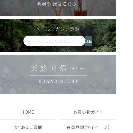
会員登録はこちら
✔ 環境にやさしい詰替えスタイルを選びたい方
定期便を申し込む
メールマガジン登録
使い方
リードディフューザー
シャンプー・トリートメント
アロマウォーター HIBA
AKIU 200ml
送信
2,200
人気商品
定期便あり
詰替えあり
税込
人気商品
定期便あり
詰替えあり
＜シャンプー＞
18,480
8,360
税込
税込
髪全体をよく湿らせてから、適量を手にとり、髪になじませるよ
フレグランス一覧を見る
うにして泡立てて洗います。
その後よくすすいでください。
ギフト・セット商品一覧を見る
※少量でも泡立ちます。
※トライアルパウチの場合はミディアムヘアで500円玉程度が目
安です。
※髪の長さや汚れ具合に合わせて調整してください。
＜トリートメント＞
HOME
お買い物ガイド
シャンプー後、軽く水気を切り、適量を手にとります。
ゆっくりと深呼吸しながら天然精油の香りを感じ、毛先から髪全
よくあるご質問
会員登録(マイページ)
体になじませてください。