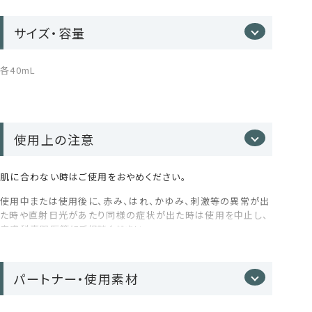
イヨウキズタ葉／茎エキス、ニンニク根エキス、ローマカミツレ
サロンでも採用されるアミノ酸系洗浄成分*¹を配合。 キメ
花エキス、ゴボウ根エキス、ローズマリー葉エキス、セラミドＮ
細かな濃密泡が、地肌に必要な潤いを守りながら、1日の
Ｐ、セラミドＡＰ、セラミドＥＯＰ、ラベンダー油、ローズマリー葉
サイズ・容量
汚れをすっきりと洗い流します。
油、アトラスシーダー樹皮油、スギ枝／葉油、クオタニウム－３
３、ＤＰＧ、コレステロール、フィトスフィンゴシン、ラノリン脂肪
酸、トコフェロール、トリイソステアリン酸ＰＥＧ－１６０ソルビタ
各40mL
ン、クエン酸、クエン酸Ｎａ、塩化Ｎａ、グリセリン、ＢＧ、ペンチレ
ングリコール、ＰＣＡ－Ｎａ、１，２－ヘキサンジオール、ポリクオ
タニウム－１０、ジヒドロキシプロピルアルギニンＨＣｌ、エチル
3種の『ヒト型』セラミド*²が、大人の髪
ヘキシルグリセリン、キサンタンガム、カルボマー
使用上の注意
悩みを整える
＜トリートメント＞
水、グリセリン、BG、ラウロイルグルタミン酸ジオクチルドデセ
髪の密度を補い、潤いをキープ。内側からしなやかで健やか
肌に合わない時はご使用をおやめください。
ス-5、ベヘニルアルコール、ミリスチルアルコール、ステアルトリ
なコンディションへと導きます。
モニウムブロミド、パルミチン酸エチルヘキシル、ステアロキシプ
まるで森の中で深呼吸しているような、心までほどけるアロマ体
使用中または使用後に、赤み、はれ、かゆみ、刺激等の異常が出
ロピルトリモニウムクロリド、加水分解ケラチン(羊毛)、ヒマワリ
験をお楽しみください。
た時や直射日光があたり同様の症状が出た時は使用を中止し、
種子油、セイヨウキズタ葉/茎エキス、ゴボウ根エキス、オランダ
皮膚科専門医等にご相談ください。
ガラシ葉/茎エキス、ニンニク根エキス、セイヨウアカマツ球果エ
キス、ローマカミツレ花エキス、アルニカ花エキス、オドリコソウ
傷やはれもの、湿疹等、異常のある部位にはお使いにならない
花/葉/茎エキス、ローズマリー葉エキス、ラベンダー油、ローズ
でください。
マリー葉油、アトラスシー、ー樹皮油、スギ枝/葉油、グリセリルグ
パートナー・使用素材
ノンシリコンなのに、驚くほどなめらか
ルコシド、ラウロイルアルギニン、トコフェロール、ダイズ油、シア
極端に高温又は低温の場所、直射日光をさけ、乳幼児の手の届
脂、ステアリン酸グリセリル、シクロヘキサン-1,4-ジカルボン酸
かないところに保管してください。
補修成分「加水分解ケラチン
*
³」を配合。