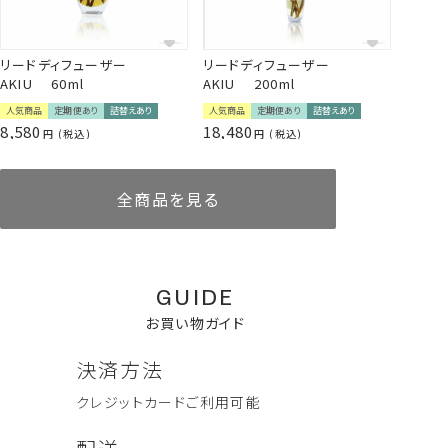
*3 髪・爪の構成成分に似たケラチンタンパクを、毛髪内部
や角質層まで浸透しやすく低分子化した毛髪補修成分（羊
毛由来）
リードディフューザー
リードディフューザー
AKIU 60ml
AKIU 200ml
*4 アルニカ花エキス、オランダガラシ葉/茎エキス、セイヨウ
アカマツ球果エキス、ローマカミツレ花エキス、オドリコソウ
人気商品
定期便あり
詰替えあり
人気商品
定期便あり
詰替えあり
花/葉/茎エキス、セイヨウキズタ葉/茎エキス、ローズマリー
8,580
18,480
税込
税込
葉エキス、ゴボウ根エキス、ニンニク根エキス（すべて保湿・
整肌成分）
*5 ヒマワリ種子油、ダイズ油、シアバター（全て保湿成分）
全商品を見る
天然回帰のシャンプーは、汚れを落とすだけでなく、毎日のケア
を通して
髪と地肌を「理想の状態」に
整えます。
継続してお使いいただくことで、
なめらかで扱いやすいコンディ
GUIDE
ション
へ。
お買い物ガイド
ぜひ定期便でも継続してお使いください。
決済方法
【定期便ご利用の方はこちらをご確認ください】
「注文の手間なく、お気に入りのヘアケアを続けたい」そんな声
クレジットカード
ご利用可能
に応えて生まれた、シャンプーとトリートメントの定期便です。
ボディウォッシュ 300mL
リードディフューザー
AKIU complete set (コンプ
ハンドウォッシュ 300ml
リードディフューザー
ぐっすり眠ってね Good
毎月、300mlサイズの詰替え用パウチをご自宅へお届けします。