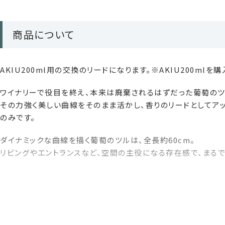
商品について
AKIU200ml用の交換のリードになります。※AKIU200ml
ワイナリーで役目を終え、本来は廃棄されるはずだった葡萄のツ
その力強く美しい曲線をそのまま活かし、香りのリードとしてア
のみです。
ダイナミックな曲線を描く葡萄のツルは、全長約60cm。
リビングやエントランスなど、空間の主役になる存在感で、まる
大地の生命力を感じさせるミドルサイズは、日常にほんの少しの
ンを選ぶように、心にも、地球にもやさしい選択を。
※継続して利用したい方は、毎月商品が届く定期便もご用意して