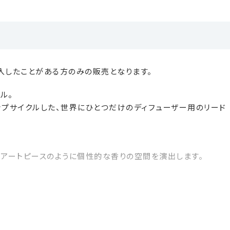
を購入したことがある方のみの販売となります。
ル。
ップサイクルした、世界にひとつだけのディフューザー用のリード
でアートピースのように個性的な香りの空間を演出します。
非日常と、心地よい余白をもたらしてくれます。お気に入りのワイ
います。