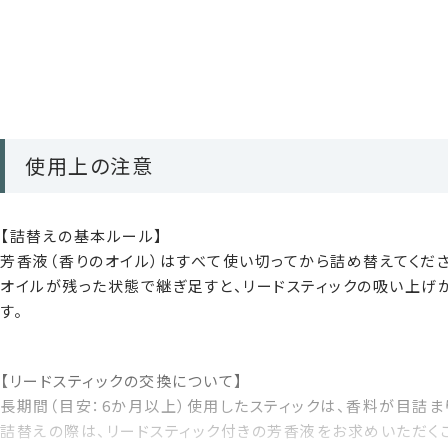
約3〜4ヶ月
※使用環境やリードの本数によって異なります。
使用上の注意
【詰替えの基本ルール】
芳香液（香りのオイル）はすべて使い切ってから詰め替えてくださ
オイルが残った状態で継ぎ足すと、リードスティックの吸い上げ
す。
【リードスティックの交換について】
長期間（目安：6か月以上）使用したスティックは、香料が目詰ま
詰替えの際は、リードスティック付きの芳香液をお求めいただく