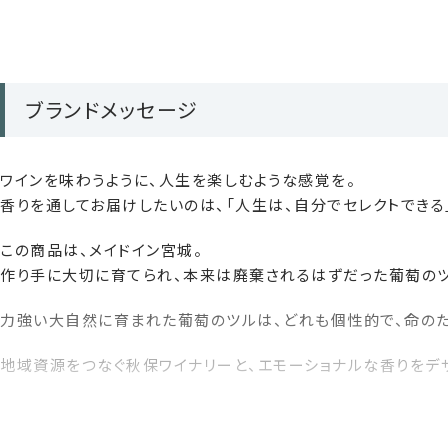
います。
●リードの先端は吸い上げ処理のため鋭利な状態です。目や手
●リード交換等の際、リードの先端から精油が雫となって落ちる
●芳香液が手についた場合は石けん等でよく洗って下さい。●
ブランドメッセージ
す。
●天然素材を使用しているため、使用中リードから木屑等が出る
ワインを味わうように、人生を楽しむような感覚を。
DCIM\102MEDIA\DJI_0044.JPG
香りを通してお届けしたいのは、「人生は、自分でセレクトできる
年間約1.5トンにも及ぶ廃棄される葡萄のツルを、「余すことな
この商品は、メイドイン宮城。
ザーです。
作り手に大切に育てられ、本来は廃棄されるはずだった葡萄のツ
毎年2月、地域のボランティアの皆さんと一緒にツルの収穫を行
力強い大自然に育まれた葡萄のツルは、どれも個性的で、命のた
一本一本、手作業で形を整え、丁寧に仕上げています。
地域資源をつなぐ秋保ワイナリーと、エモーショナルな香りをデ
自然、風土、想いを紡いだ世界にたった一つ、唯一無二のリードデ