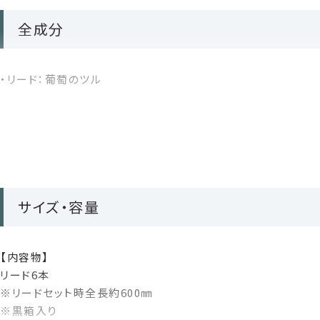
全成分
定期便
▶こんな方にお勧め
・リード：葡萄のツル
✔ 自然の素材感を楽しみながら、香りのある暮らしを楽しみた
✔ 空間の主役になるインテリアフレグランスを探している方
✔ サステナブルでストーリーのある、特別感のあるギフトを選び
使い方
サイズ・容量
芳香液入りアルミパウチのキャップを外し、
付属のガラスベースにゆっくりと注ぎます。
【内容物】
葡萄のツル（リード）をガラスベースに差し込み、ルームフレグラ
リード6本
定期的にボトルを軽く振っていただくと、香りがより広がりやすく
※リードセット時全長約600㎜
＜使用期間＞
※黒箱入り