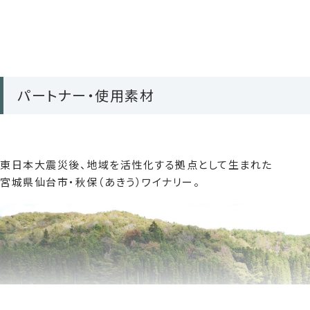
【オイルが減らない・香りが弱くなったとき】
なかなかオイルが減らず香りが弱まっている場合は、環境による
に切り替えるタイミングです。
パートナー・使用素材
【古いオイルの処理方法】
残った芳香液は紙カップなどに移し、ティッシュや新聞紙に含ま
空になったガラスベースは、エタノールなどでよく洗浄・乾燥させ
東日本大震災後、地域を活性化する拠点として生まれた
宮城県仙台市・秋保（あきう）ワイナリー。
【使用上の注意】
●火気厳禁●使用中、瓶が倒れない安定した場所（水平で風の
●壁などの近くに置くとしみになる場合があります。まわりに障
●用途以外に使用しないで下さい。●高温・多湿・直射日光を避
●ご使用中の芳香液を保管する場合は必ずキャップをして下さ
ぎ、水を飲ませ、
速やかに医師にご相談下さい。●リード、芳香液は天然の素材