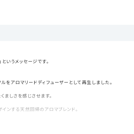
等を怪我しないようご注意下さい。
場合がありますのでご注意下さい。
ベースはガラス素材のため歪み、気泡が入っている場合がござい
場合がございますが、品質に問題はありません。
」というメッセージです。
く活用したい」という想いから生まれたのが、このリードディフュー
ルをアロマリードディフューザーとして再生しました。
い、半年かけてじっくりと乾燥。
くましさを感じさせます。
ザインする天然回帰のアロマブレンド。
ィフューザーです。