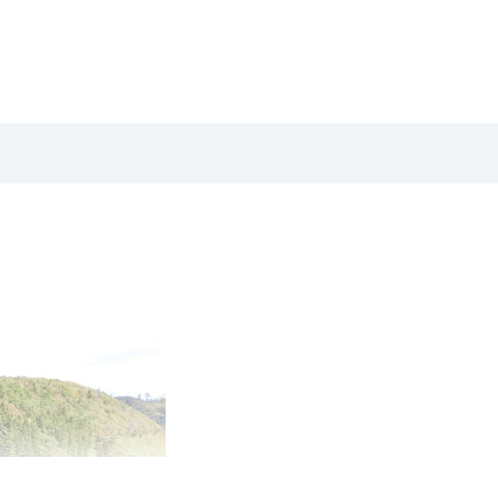
揮発や香り成分の変化が考えられます。その際は、詰替え芳香液
せて袋に入れ、一般ごみとして廃棄してください。
てから、新しいオイルを注いでください。
当たらない）でご使用下さい。
害物がない環境に置いて下さい。
け、子供やペットの手の届かない場所で使用・保管して下さい。
い。●万一誤って芳香液を飲み込んだ場合は、吐かせず、口をす
を使用しているため色や形が季節や環境により異なる場合がござ