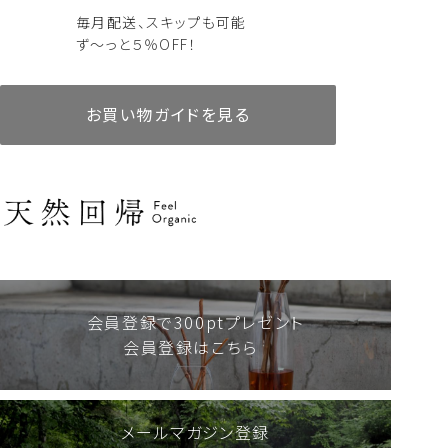
毎月配送、スキップも可能
ず～っと５％OFF！
お買い物ガイドを見る
リードディフューザー
AKIUコレクション10mlセット
リードディフューザー
アロマティックピローミスト
AKIU 60ml
AKIU 200ml
人気商品
定期便あり
詰替えあり
人気商品
定期便あり
詰替えあり
8,580
6,000
税込
税込
18,480
2,750
税込
税込
会員登録で300ptプレゼント
会員登録はこちら
メールマガジン登録
リードディフューザー
シャンプー・トリートメント