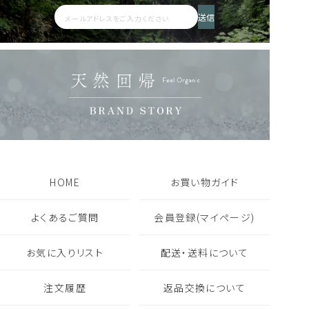
アロマウォーター HIBA
AKIU 200ml
送信
2,200
人気商品
定期便あり
詰替えあり
税込
人気商品
定期便あり
詰替えあり
18,480
8,360
税込
税込
フレグランス一覧を見る
ギフト・セット商品一覧を見る
HOME
お買い物ガイド
よくあるご質問
会員登録(マイページ)
お気に入りリスト
配送・送料について
注文履歴
返品交換について