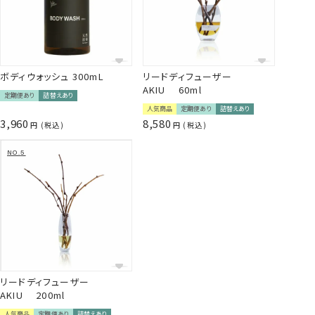
✔ 初回特典
初回のみ300mLボトルをプレゼント
✔ 毎月5％OFF
通常価格 3,960円 → 3,762円（定期便価格 5％OFF）
✔ 送料無料
✔ 注文の手間いらず
ボディウォッシュ 300mL
リードディフューザー
毎月自動でお届け。スキップも可能です。
AKIU 60ml
定期便あり
詰替えあり
✔ 継続特典あり
人気商品
定期便あり
詰替えあり
長くご利用いただくと、サプライズで素敵なプレゼントが！
3,960
8,580
税込
税込
【定期便ご利用のご注意】
・2回目以降はパウチのみのお届けとなります
・アイテムや香りの変更はできません。
・3ヶ月以上のご利用をお願いしております。
【定期便はこんな方におすすめ】
✔ お気に入りのヘアケア、香りを長く楽しみたい方
✔ 注文の手間なく、毎月商品を受け取りたい方
✔ 環境にやさしい詰替えスタイルを選びたい方
*1：アルニカ花エキス、オランダガラシ葉/ 茎エキス、セイヨウア
リードディフューザー
カマツ球果エキス、ローマカミツレ花エキス、オドリコソウ花/
AKIU 200ml
葉/ 茎エキス、セイヨウキズタ葉/ 茎エキス、ローズマリー葉エキ
ス、ゴボウ根エキス、ニンニク根エキス（全て保湿、整肌成分）
人気商品
定期便あり
詰替えあり