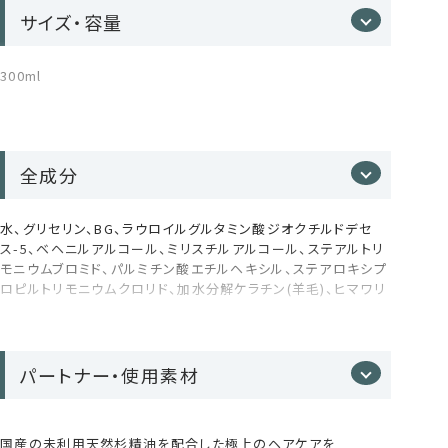
花/葉/茎エキス、ローズマリー葉エキス、ラベンダー油、ローズ
サイズ・容量
マリー葉油、アトラスシー、ー樹皮油、スギ枝/葉油、グリセリルグ
ルコシド、ラウロイルアルギニン、トコフェロール、ダイズ油、シア
脂、ステアリン酸グリセリル、シクロヘキサン-1,4-ジカルボン酸
300ml
ビスエトキシジグリコール、ジメチコン、アモジメチコン、セテア
3種の植物オイル*⁵が潤いのヴェールで
リルアルコール、ステアリルアルコール、セタノール、イソプロパ
包み込む
ノール、1,2-ヘキサンジオール、ペンチレングリコール、エチルヘ
キ、ルグリセリン、カプリル酸グリセリル、フェノキシエタノール
全成分
ヒマワリ種子油・ダイズ油・シア脂を配合。髪の乾燥や
ごわつきをやわらげ、まとまりのよいしなやかな仕上が
りへ導きます。
水、グリセリン、BG、ラウロイルグルタミン酸ジオクチルドデセ
ス-5、ベヘニルアルコール、ミリスチルアルコール、ステアルトリ
まるで森の中で深呼吸しているような、心までほどけるアロマ体
モニウムブロミド、パルミチン酸エチルヘキシル、ステアロキシプ
験をお楽しみください。
ロピルトリモニウムクロリド、加水分解ケラチン(羊毛)、ヒマワリ
種子油、セイヨウキズタ葉/茎エキス、ゴボウ根エキス、オランダ
ガラシ葉/茎エキス、ニンニク根エキス、セイヨウアカマツ球果エ
9種のボタニカル成分*⁴が指通り滑らか
キス、ローマカミツレ花エキス、アルニカ花エキス、オドリコソウ
な質感をキープ
花/葉/茎エキス、ローズマリー葉エキス、ラベンダー油、ローズ
パートナー・使用素材
マリー葉油、アトラスシー、ー樹皮油、スギ枝/葉油、グリセリルグ
シャンプーと共通の9種植物エキスが、頭皮環境を健や
ルコシド、ラウロイルアルギニン、トコフェロール、ダイズ油、シア
脂、ステアリン酸グリセリル、シクロヘキサン-1,4-ジカルボン酸
かに整え、使い続けるほど髪本来の美しさを感じられ
国産の未利用天然杉精油を配合した極上のヘアケアを