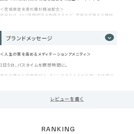
ビスエトキシジグリコール、ジメチコン、アモジメチコン、セテア
る配合です。
リルアルコール、ステアリルアルコール、セタノール、イソプロパ
＜宮城県登米産杉霧杉精油配合＞
ノール、1,2-ヘキサンジオール、ペンチレングリコール、エチルヘ
登米杉は、FSC国際認証を取得するなど、宮城を代表する建材
キ、ルグリセリン、カプリル酸グリセリル、フェノキシエタノール
のひとつ。
サロンレベルの集中補修
ブランドメッセージ
国産の天然杉から自社蒸留した”生”精油配合。合成香
＜人生の質を高めるメディテーションアメニティ＞
料不使用。深い森の香りが、1日の終わりに心と身体を
ほどく時間を作ります。
1日5分、バスタイムを瞑想時間に。
東北の豊かな天然素材と、そこに生きる人たちの想いを体感で
きるメディテーションアメニティ。
忙しい日常に一瞬の余白が生まれ、全ての人が“シンプルに生き
*1 ラウロイルメチルアラニンNa、ココイルメチルタウリン
る”ことの本質を実感できます。
Na、コカミドプロピルベタイン（すべて洗浄剤）
レビューを書く
自然の恵みと天然精油の香りで、肌と心が癒されるバスタイム
*2 セラミドNP・セラミドAP・セラミドEOP （保湿成分）
ををお届けします。
*3 髪・爪・皮膚の主成分であるケラチンタンパク質を分解
未来につなぐ森林づくりをめざす森林組合と、地元老舗製材メ
し、分子を小さくして浸透性を高めた美容・ヘアケア成分
ーカー「株式会社 山大」との協業により、国産の未利用天然杉
*4 アルニカ花エキス、オランダガラシ葉/茎エキス、セイヨウ
の枝葉を自社で丁寧に蒸留しています。
RANKING
アカマツ球果エキス、ローマカミツレ花エキス、オドリコソウ