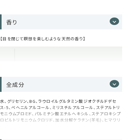
用パウチです。
お気に入りのボトルはそのままに、中身だけを補充。
無駄なく、気持ちよく、毎日のヘアケア習慣を続けていただけま
香り
す。
お手元のボトルと同じ容量です。
【目を閉じて瞑想を楽しむような天然の香り】
1,500mLサイズは、サロンクオリティをたっぷり使えるプロフェ
ッショナルサイズ。 これまで業務用としてのみ展開していた大容
量サイズが、ご自宅でもお使いいただけるようになりました。
トリートメントの4つの特徴
全成分
加水分解ケラチン*³が深部まで浸透・集
水、グリセリン、BG、ラウロイルグルタミン酸ジオクチルドデセ
ス-5、ベヘニルアルコール、ミリスチルアルコール、ステアルトリ
中補修
モニウムブロミド、パルミチン酸エチルヘキシル、ステアロキシプ
ロピルトリモニウムクロリド、加水分解ケラチン(羊毛)、ヒマワリ
頭皮ストレスと心を癒すウッディ系フレッシュハーブの香り
髪の主成分であるタンパク質「加水分解ケラチン」を配
種子油、セイヨウキズタ葉/茎エキス、ゴボウ根エキス、オランダ
100％天然精油を贅沢にブレンド。
合。ハリ・コシ・まとまりを与え、健やかなコンディション
ガラシ葉/茎エキス、ニンニク根エキス、セイヨウアカマツ球果エ
へ整えます。
キス、ローマカミツレ花エキス、アルニカ花エキス、オドリコソウ