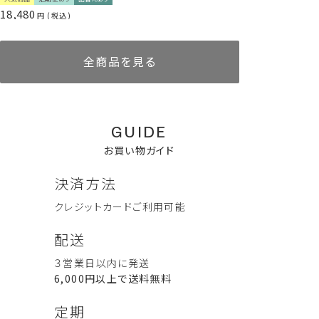
18,480
*2：ヒマワリ種子油、ダイズ油、シアバター（全て保湿成分）
税込
使い方
全商品を見る
お手持ちのボトルに中身を移し替えてご使用ください。
詰替え前にボトルを洗浄・乾燥させていただくと、より衛生的に
お使いいただけます。
シャンプー後、軽く水気を切り、適量を手にとります。
GUIDE
ゆっくりと深呼吸しながら天然精油の香りを感じ、毛先から髪全
体になじませてください。
お買い物ガイド
その後、よくすすいでください。
・ショートヘア：0.5PUSH
決済方法
・ミディアムヘア：1PUSH
・ロングヘア：1.5〜2PUSH
クレジットカード
ご利用可能
ボディウォッシュ 300mL
リードディフューザー
AKIU complete set (コンプ
リードディフューザー
ぐっすり眠ってね Good
配送
AKIU 60ml
リートセット）
AKIU 10ml
Sleep Set （グッドスリープセ
定期便あり
詰替えあり
ット）
3,960
人気商品
定期便あり
詰替えあり
３営業日以内に発送
税込
11,000
6,000
税込
税込
8,580
2,750
税込
税込
6,000円以上で送料無料
ハンド＆ボディケア一覧を見る
定期