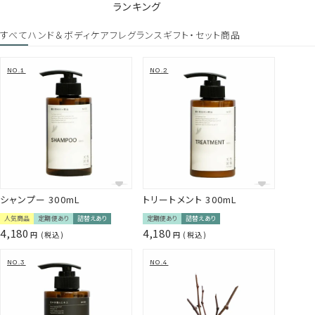
花/葉/茎エキス、セイヨウキズタ葉/茎エキス、ローズマリー
ランキング
葉エキス、ゴボウ根エキス、ニンニク根エキス（すべて保湿・
整肌成分）
すべて
ハンド＆ボディケア
フレグランス
ギフト・セット商品
*5 ヒマワリ種子油、ダイズ油、シアバター（全て保湿成分）
【目を閉じて瞑想を楽しむような天然の香り】
頭皮ストレスと心を癒すウッディ系フレッシュハーブの香り。
Gallery
100％天然精油を贅沢にブレンド。
まるで森の中で深呼吸しているような、心までほどけるアロマ体
験をお楽しみください。
＜使用精油＞ローズマリー・ラベンダー ・ シダーウッド・ 杉（宮
城県産）
シャンプー 300mL
トリートメント 300mL
継続してご利用したい方は、
定期便
も選べます。
人気商品
定期便あり
詰替えあり
定期便あり
詰替えあり
三陸海岸や北上川からもたらされる霧が育てた未利用資源を活
4,180
4,180
【定期便ご利用の方はこちらをご確認ください】
税込
税込
用することで、 環境を守る活動にもつながるものづくりを行って
「注文の手間なく、お気に入りのヘアケアを続けたい」そんな声
います。
に応えて生まれた、トリートメントの定期便です。
毎月、300mlサイズの詰替え用パウチをご自宅へお届けします。
【定期便の特典】