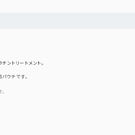
チントリートメント。
用パウチです。
す。
ェッショナルサイズ。 これまで業務用としてのみ展開していた大容