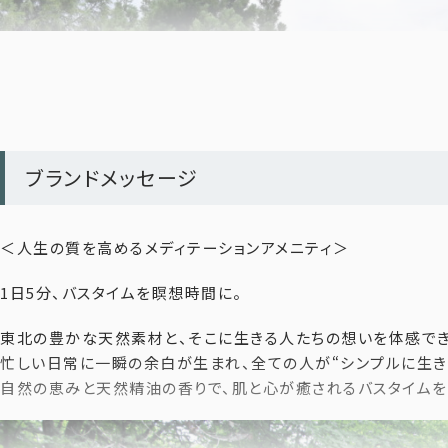
● サロンレベルのヘアケアをご自宅で実現
毎日のケアで、プロフェッショナル品質の仕上がりを。
継続してご利用したい方は、
定期便
も選べます。
【定期便ご利用の方はこちらをご確認ください】
「注文の手間なく、お気に入りのヘアケアを続けたい」そんな声に
毎月、300mLサイズの詰替え用パウチをご自宅へお届けします
ブランドメッセージ
【定期便の特典】
✔ 初回特典
＜人生の質を高めるメディテーションアメニティ＞
初回のみ300mLボトルをプレゼント（ご自身で詰替えをお願い
✔ 毎月5％OFF
1日5分、バスタイムを瞑想時間に。
通常価格 3,960円 → 3,762円（定期便価格 5％OFF）
✔ 送料無料
東北の豊かな天然素材と、そこに生きる人たちの想いを体感でき
✔ 注文の手間いらず
忙しい日常に一瞬の余白が生まれ、全ての人が“シンプルに生き
毎月自動でお届け。スキップも可能です。
自然の恵みと天然精油の香りで、肌と心が癒されるバスタイムを
✔ 継続特典あり
長くご利用いただくと、サプライズで素敵なプレゼントが！