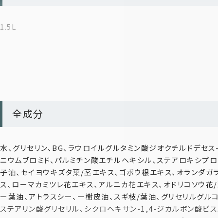
1.5L
サロンレベ
国産の天然杉から自社蒸留した”生”精油配合。合成香料不
を作ります。
全成分
水、グリセリン、BG、ラウロイルグルタミン酸ジオクチルドデセス
ニウムブロミド、パルミチン酸エチルヘキシル、ステアロキシプロ
*1 ラウロイルメチルアラニンNa、ココイルメチルタウリンNa
子油、セイヨウキズタ葉/茎エキス、ゴボウ根エキス、オランダガ
*2 セラミドNP・セラミドAP・セラミドEOP （保湿成分）
ス、ローマカミツレ花エキス、アルニカ花エキス、オドリコソウ花
*3 髪・爪・皮膚の主成分であるケラチンタンパク質を分解し、
ー葉油、アトラスシー、ー樹皮油、スギ枝/葉油、グリセリルグルコ
*4 アルニカ花エキス、オランダガラシ葉/茎エキス、セイヨウア
ステアリン酸グリセリル、シクロヘキサン-1,4-ジカルボン酸ビ
エキス、セイヨウキズタ葉/茎エキス、ローズマリー葉エキス、ゴ