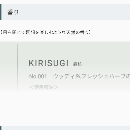
香り
加水分解ケラチン*³
【目を閉じて瞑想を楽しむような天然の香り】
髪の主成分であるタンパク質「加水分解ケラチン」を配合。ハ
す。
3種の植物オイル*⁵が