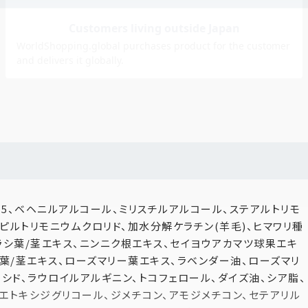
ルの集中補修
使用。深い森の香りが、1日の終わりに心と身体をほどく時間
-5、ベヘニルアルコール、ミリスチルアルコール、ステアルトリモ
ピルトリモニウムクロリド、加水分解ケラチン(羊毛)、ヒマワリ種
、コカミドプロピルベタイン（すべて洗浄剤）
ラシ葉/茎エキス、ニンニク根エキス、セイヨウアカマツ球果エキ
/葉/茎エキス、ローズマリー葉エキス、ラベンダー油、ローズマリ
分子を小さくして浸透性を高めた美容・ヘアケア成分
シド、ラウロイルアルギニン、トコフェロール、ダイズ油、シア脂、
カマツ球果エキス、ローマカミツレ花エキス、オドリコソウ花/葉/
スエトキシジグリコール、ジメチコン、アモジメチコン、セテアリル
ボウ根エキス、ニンニク根エキス（すべて保湿・整肌成分）