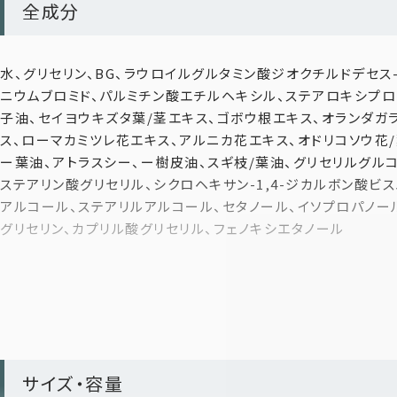
全成分
頭皮ストレスと心を癒すウッディ系フレッシュハーブの香り
ヒマワリ種子油・ダイズ油・シア脂を配合。髪の乾燥やごわ
100％天然精油を贅沢にブレンド。
す。
水、グリセリン、BG、ラウロイルグルタミン酸ジオクチルドデセス
ニウムブロミド、パルミチン酸エチルヘキシル、ステアロキシプロ
子油、セイヨウキズタ葉/茎エキス、ゴボウ根エキス、オランダガ
ス、ローマカミツレ花エキス、アルニカ花エキス、オドリコソウ花
ー葉油、アトラスシー、ー樹皮油、スギ枝/葉油、グリセリルグルコ
ステアリン酸グリセリル、シクロヘキサン-1,4-ジカルボン酸ビ
アルコール、ステアリルアルコール、セタノール、イソプロパノール
9種のボタニカル成分*⁴
グリセリン、カプリル酸グリセリル、フェノキシエタノール
シャンプーと共通の9種植物エキスが、頭皮環境を健やかに
まるで森の中で深呼吸しているような、心までほどけるアロマ体
サイズ・容量