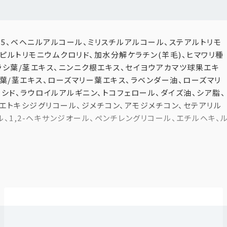
つきをやわらげ、まとまりのよいしなやかな仕上がりへ導きま
-5、ベヘニルアルコール、ミリスチルアルコール、ステアルトリモ
ピルトリモニウムクロリド、加水分解ケラチン(羊毛)、ヒマワリ種
ラシ葉/茎エキス、ニンニク根エキス、セイヨウアカマツ球果エキ
/葉/茎エキス、ローズマリー葉エキス、ラベンダー油、ローズマリ
シド、ラウロイルアルギニン、トコフェロール、ダイズ油、シア脂、
スエトキシジグリコール、ジメチコン、アモジメチコン、セテアリル
、1,2-ヘキサンジオール、ペンチレングリコール、エチルヘキ、
が指通り滑らかな質感をキープ
整え、使い続けるほど髪本来の美しさを感じられる配合です。
験をお楽しみください。