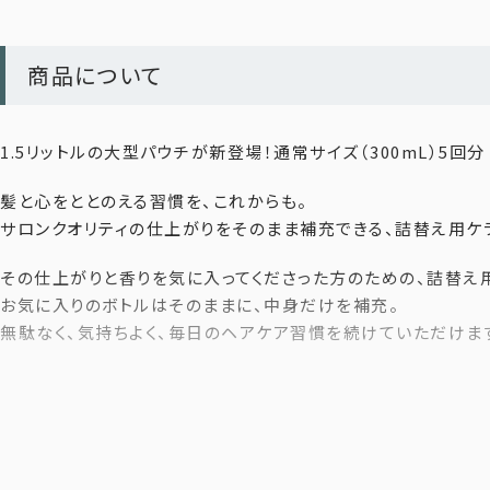
商品について
1.5リットルの大型パウチが新登場！通常サイズ（300mL）5回分
髪と心をととのえる習慣を、これからも。
サロンクオリティの仕上がりをそのまま補充できる、詰替え用ケラ
その仕上がりと香りを気に入ってくださった方のための、詰替え
お気に入りのボトルはそのままに、中身だけを補充。
無駄なく、気持ちよく、毎日のヘアケア習慣を続けていただけま
1,500mLサイズは、サロンクオリティをたっぷり使えるプロフ
サイズが、ご自宅でもお使いいただけるようになりました。
トリートメントの4つの特徴