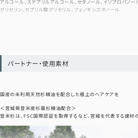
アルコール、ステアリルアルコール、セタノール、イソプロパノール
*5 ヒマワリ種子油、ダイズ油、シアバター（全て保湿成分）
グリセリン、カプリル酸グリセリル、フェノキシエタノール
【目を閉じて瞑想を楽しむような天然の香り】
頭皮ストレスと心を癒すウッディ系フレッシュハーブの香り。10
まるで森の中で深呼吸しているような、心までほどけるアロマ体
＜使用精油＞ローズマリー・ラベンダー ・ シダーウッド・ 杉（宮
パートナー・使用素材
【サロンクオリティのヘアケア処方】
● 9種のボタニカル成分¹ 配合 植物の恵みで髪と頭皮を健やか
国産の未利用天然杉精油を配合した極上のヘアケアを
● 3種の植物オイル² 配合
髪の乾燥やごわつきを防ぎ、しっとりなめらかな指通りへ。
＜宮城県登米産杉霧杉精油配合＞
登米杉は、FSC国際認証を取得するなど、宮城を代表する建材の
● ケラチン配合
ダメージを補修し、ハリ・コシ・まとまりのある髪へ導きます。