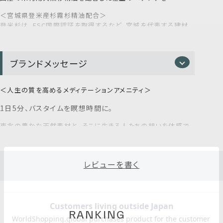
悩みを整える
目に入った時は、直ちに洗い流してください。
＜宮城県登米産杉霧杉精油配合＞
天然成分により色や香りがばらつくことがありますが、品質には
髪の密度を補い、潤いをキープ。内側からしなやかで健やか
登米杉は、FSC国際認証を取得するなど、宮城を代表する建材
問題ありません。
なコンディションへと導きます。
のひとつ。
ブランドメッセージ
＜人生の質を高めるメディテーションアメニティ＞
ノンシリコンなのに、驚くほどなめらか
1日5分、バスタイムを瞑想時間に。
補修成分「加水分解ケラチン」を配合。
髪のきしみを抑え、指通りの良い、上質な仕上がりを。
東北の豊かな天然素材と、そこに生きる人たちの想いを体感で
きるメディテーションアメニティ。
忙しい日常に一瞬の余白が生まれ、全ての人が“シンプルに生き
る”ことの本質を実感できます。
レビューを書く
自然の恵みと天然精油の香りで、肌と心が癒されるバスタイム
ををお届けします。
9種のボタニカルエキス*³配合
未来につなぐ森林づくりをめざす森林組合と、地元老舗製材メ
ーカー「株式会社 山大」との協業により、国産の未利用天然杉
ストレスで硬くなりがちな頭皮環境を、植物由来成分が優
の枝葉を自社で丁寧に蒸留しています。
RANKING
しくケア。 地肌を整え、使い続けるほど、髪本来の美しさ