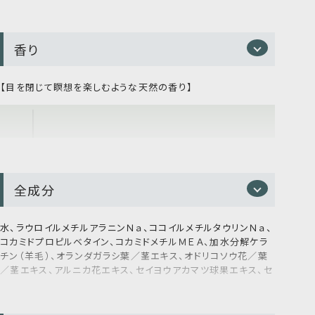
へ。
髪と心をととのえる。
サロンクオリティを実現する、天然精油のアミノ酸系シャン
香り
プー。
【目を閉じて瞑想を楽しむような天然の香り】
* 香りによる気分をリフレッシュする体験のこと
9種のボタニカルエキス*
³
とアミノ酸系洗浄成分を配合し
た、髪と頭皮をやさしく包み込むサロンクオリティのシャンプ
ーです。
低刺激処方で必要なうるおいは守りながら、汚れだけをや
さしくオフ。ノンシリコンでも、しっとりまとまるなめらかな髪
へ導きます。
全成分
5日間トライアルセットはこちら
水、ラウロイルメチルアラニンＮａ、ココイルメチルタウリンＮａ、
コカミドプロピルベタイン、コカミドメチルＭＥＡ、加水分解ケラ
※継続して利用したい方は、毎月商品が届く定期便もご用
チン（羊毛）、オランダガラシ葉／茎エキス、オドリコソウ花／葉
意しています。
／茎エキス、アルニカ花エキス、セイヨウアカマツ球果エキス、セ
頭皮ストレスと心を癒すウッディ系フレッシュハーブの香り
イヨウキズタ葉／茎エキス、ニンニク根エキス、ローマカミツレ
100％天然精油を贅沢にブレンド。
花エキス、ゴボウ根エキス、ローズマリー葉エキス、セラミドＮ
定期便・詰替はこちらから
Ｐ、セラミドＡＰ、セラミドＥＯＰ、ラベンダー油、ローズマリー葉