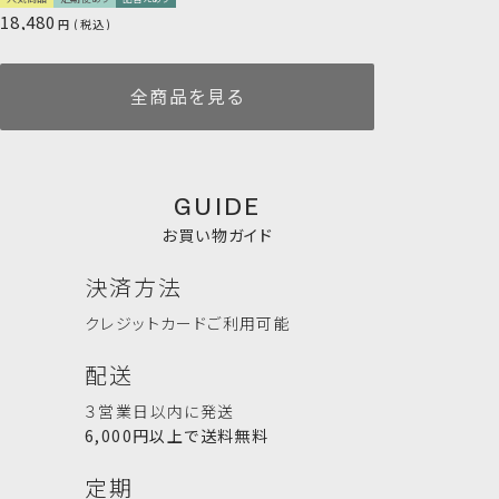
アカマツ球果エキス、ローマカミツレ花エキス、オドリコソウ
18,480
税込
花/葉/茎エキス、セイヨウキズタ葉/茎エキス、ローズマリー
葉エキス、ゴボウ根エキス、ニンニク根エキス（すべて保湿・
整肌成分）
全商品を見る
天然回帰のシャンプーは、汚れを落とすだけでなく、毎日のケア
を通して
髪と地肌を「理想の状態」に
整えます。
継続してお使いいただくことで、
なめらかで扱いやすいコンディ
GUIDE
ション
へ。
お買い物ガイド
ぜひ定期便でも継続してお使いください。
決済方法
【定期便ご利用の方はこちらをご確認ください】
「注文の手間なく、お気に入りのヘアケアを続けたい」そんな声
クレジットカード
ご利用可能
に応えて生まれた、シャンプーの定期便です。
ボディウォッシュ 300mL
リードディフューザー
AKIU complete set (コンプ
リードディフューザー
ぐっすり眠ってね Good
毎月、300mLサイズの詰替え用パウチをご自宅へお届けします。
配送
AKIU 60ml
リートセット）
AKIU 10ml
Sleep Set （グッドスリープセ
定期便あり
詰替えあり
ット）
【定期便の特典】
3,960
人気商品
定期便あり
詰替えあり
３営業日以内に発送
税込
11,000
6,000
✔ 初回特典
税込
税込
8,580
2,750
税込
税込
6,000円以上で送料無料
初回のみ300mLボトルでお届け
✔ 毎月5％OFF
ハンド＆ボディケア一覧を見る
定期
通常価格 3,960円 → 3,762円（定期便価格 5％OFF）