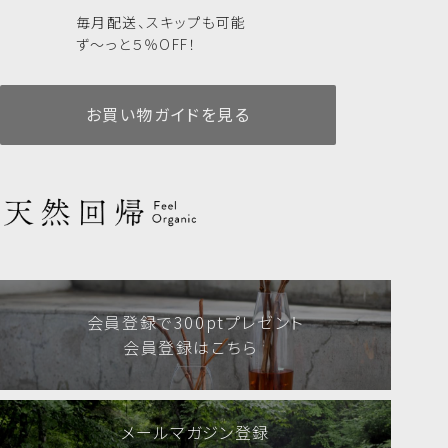
✔ 送料無料
毎月配送、スキップも可能
✔ 注文の手間いらず
ず～っと５％OFF！
毎月自動でお届け。スキップも可能です。
✔ 継続特典あり
長くご利用いただくと、サプライズで素敵なプレゼントが！
お買い物ガイドを見る
【定期便ご利用のご注意】
・2回目以降はパウチのみのお届けとなります
リードディフューザー
AKIUコレクション10mlセット
リードディフューザー
アロマティックピローミスト
・アイテムや香りの変更はできません。
AKIU 60ml
AKIU 200ml
・3ヶ月以上のご利用をお願いしております。
人気商品
定期便あり
詰替えあり
人気商品
定期便あり
詰替えあり
8,580
6,000
【定期便はこんな方におすすめ】
税込
税込
18,480
2,750
税込
税込
✔ お気に入りのヘアケア、香りを長く楽しみたい方
✔ 注文の手間なく、毎月商品を受け取りたい方
✔ 環境にやさしい詰替えスタイルを選びたい方
会員登録で300ptプレゼント
使い方
会員登録はこちら
お手持ちのボトルに中身を移し替えてご使用ください。
詰替え前にボトルを洗浄・乾燥させていただくと、より衛生的に
お使いいただけます。
メールマガジン登録
リードディフューザー
シャンプー・トリートメント