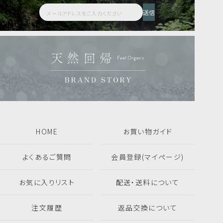
アロマウォーター HIBA
AKIU 200ml
送信
2,200
人気商品
定期便あり
詰替えあり
税込
人気商品
定期便あり
詰替えあり
18,480
8,360
税込
税込
フレグランス一覧を見る
ギフト・セット商品一覧を見る
HOME
お買い物ガイド
よくあるご質問
会員登録(マイページ)
お気に入りリスト
配送・送料について
注文履歴
返品交換について