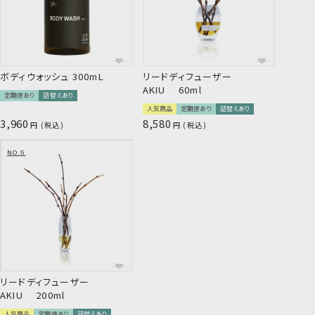
9種のボタニカル成分*²が指通り滑らか
ボディウォッシュ 300mL
リードディフューザー
な質感をキープ
AKIU 60ml
定期便あり
詰替えあり
人気商品
定期便あり
詰替えあり
3,960
8,580
税込
税込
サロンレベルの集中補修
*1 セラミドNP・セラミドAP・セラミドEOP （保湿成分）
*2 ラウロイルメチルアラニンNa、ココイルメチルタウリン
リードディフューザー
Na、コカミドプロピルベタイン（すべて洗浄剤）
AKIU 200ml
*3 アルニカ花エキス、オランダガラシ葉/茎エキス、セイヨウ
人気商品
定期便あり
詰替えあり