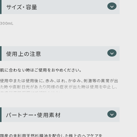
油、アトラスシーダー樹皮油、スギ枝／葉油、クオタニウム－３
サイズ・容量
天然精油の香りと、やさしい洗い心地で人気のシャンプーを、環
３、ＤＰＧ、コレステロール、フィトスフィンゴシン、ラノリン脂肪
境にもやさしい詰替え用パウチでお届けします。
酸、トコフェロール、トリイソステアリン酸ＰＥＧ－１６０ソルビタ
お手元のボトルと同じ容量です。
ン、クエン酸、クエン酸Ｎａ、塩化Ｎａ、グリセリン、ＢＧ、ペンチレ
300mL
ングリコール、ＰＣＡ－Ｎａ、１，２－ヘキサンジオール、ポリクオ
タニウム－１０、ジヒドロキシプロピルアルギニンＨＣｌ、エチル
シャンプー４つの特徴
ヘキシルグリセリン、キサンタンガム、カルボマー
使用上の注意
アミノ酸系濃密泡が、やさしくオフ
肌に合わない時はご使用をおやめください。
サロンでも採用されるアミノ酸系洗浄成分*
²
を配合。 キメ
まるで森の中で深呼吸しているような、心までほどけるアロマ体
使用中または使用後に、赤み、はれ、かゆみ、刺激等の異常が出
細かな濃密泡が、地肌に必要な潤いを守りながら、1日の
験をお楽しみください。
た時や直射日光があたり同様の症状が出た時は使用を中止し、
汚れをすっきりと洗い流します。
皮膚科専門医等にご相談ください。
傷やはれもの、湿疹等、異常のある部位にはお使いにならない
でください。
パートナー・使用素材
極端に高温又は低温の場所、直射日光をさけ、乳幼児の手の届
かないところに保管してください。
3種の『ヒト型』セラミド*¹が、大人の髪
国産の未利用天然杉精油を配合した極上のヘアケアを