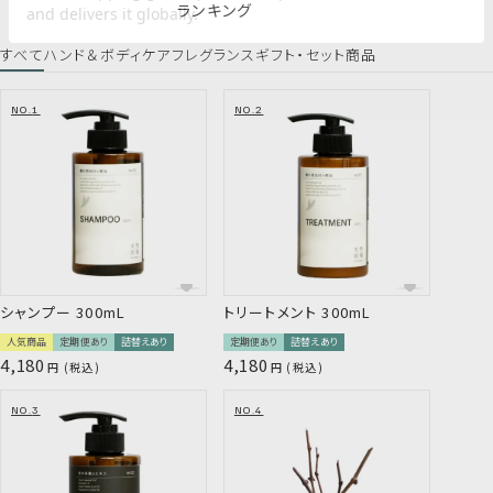
ランキング
を感じられる配合。
すべて
ハンド＆ボディケア
フレグランス
ギフト・セット商品
トリートメントの4つの特徴
Gallery
加水分解ケラチン*³が深部まで浸透・集
中補修
シャンプー 300mL
トリートメント 300mL
人気商品
定期便あり
詰替えあり
定期便あり
詰替えあり
三陸海岸や北上川からもたらされる霧が育てた未利用資源を活
4,180
4,180
税込
税込
用することで、 環境を守る活動にもつながるものづくりを行って
います。
3種の植物オイル*⁴が潤いのヴェールで
包み込む