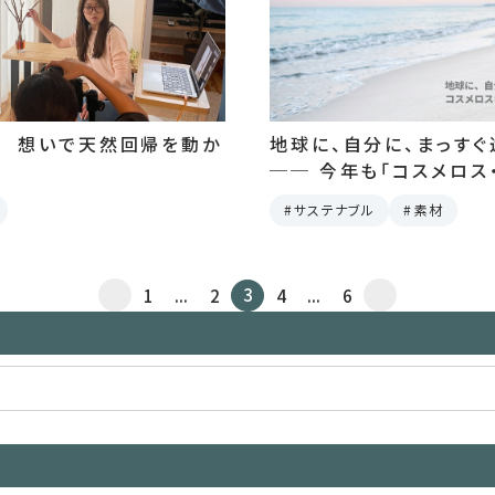
16 想いで天然回帰を動か
地球に、自分に、まっすぐ
── 今年も「コスメロス
ョン」をお届けします。
サステナブル
素材
3
1
...
2
4
...
6