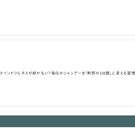
マインドフルネスが続かない？毎日のシャンプーを「瞑想の3分間」に変える習慣