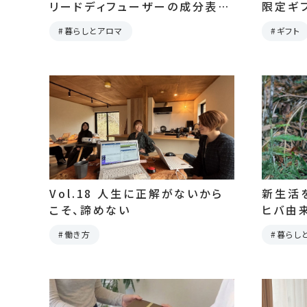
リードディフューザーの成分表示
限定ギ
の読み方
暮らしとアロマ
ギフト
Vol.18 人生に正解がないから
新生活
こそ、諦めない
ヒバ由
は
働き方
暮らし