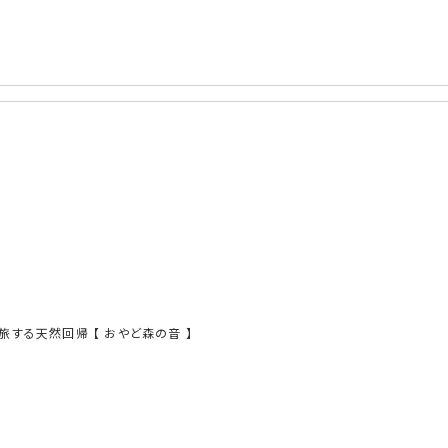
旅する天然回帰 【 おやど森の音 】