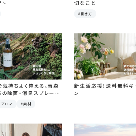
フト
切なこと
働き方
を気持ちよく整える。青森
新生活応援！送料無料キ
来の除菌・消臭スプレーと
ン
とアロマ
素材